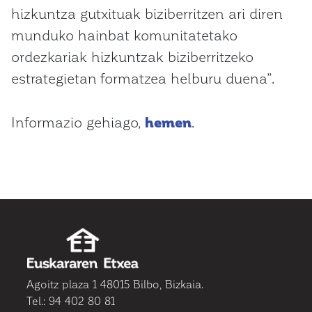
hizkuntza gutxituak biziberritzen ari diren
munduko hainbat komunitatetako
ordezkariak hizkuntzak biziberritzeko
estrategietan formatzea helburu duena”.
Informazio gehiago,
hemen
.
Agoitz plaza 1 48015 Bilbo, Bizkaia.
Tel.: 94 402 80 81