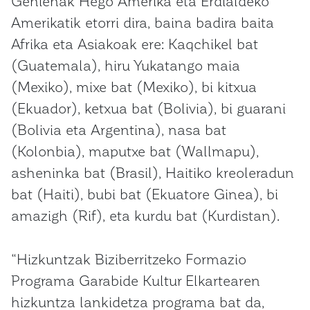
Gehienak Hego Amerika eta Erdialdeko
Amerikatik etorri dira, baina badira baita
Afrika eta Asiakoak ere: Kaqchikel bat
(Guatemala), hiru Yukatango maia
(Mexiko), mixe bat (Mexiko), bi kitxua
(Ekuador), ketxua bat (Bolivia), bi guarani
(Bolivia eta Argentina), nasa bat
(Kolonbia), maputxe bat (Wallmapu),
asheninka bat (Brasil), Haitiko kreoleradun
bat (Haiti), bubi bat (Ekuatore Ginea), bi
amazigh (Rif), eta kurdu bat (Kurdistan).
“Hizkuntzak Biziberritzeko Formazio
Programa Garabide Kultur Elkartearen
hizkuntza lankidetza programa bat da,