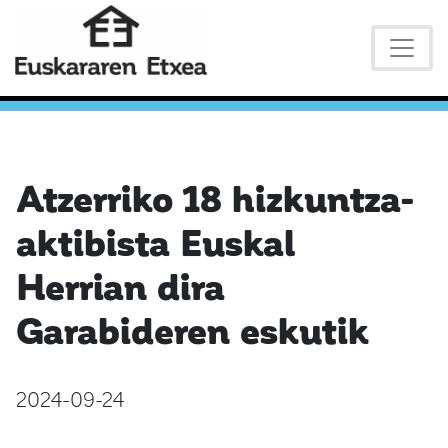
Atzerriko 18 hizkuntza-
aktibista Euskal
Herrian dira
Garabideren eskutik
2024-09-24