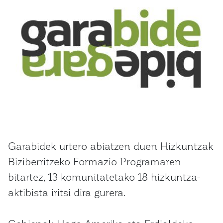
Garabidek urtero abiatzen duen Hizkuntzak
Biziberritzeko Formazio Programaren
bitartez, 13 komunitatetako 18 hizkuntza-
aktibista iritsi dira gurera.