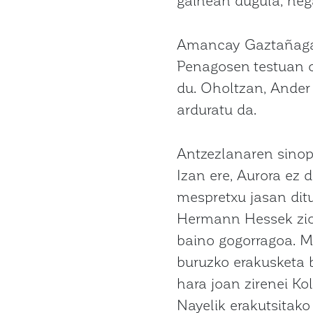
Amancay Gaztañagak
Penagosen testuan o
du. Oholtzan, Ander 
arduratu da.
Antzezlanaren sinops
Izan ere, Aurora ez d
mespretxu jasan ditu
Hermann Hessek zioe
baino gogorragoa. Ma
buruzko erakusketa 
hara joan zirenei Ko
Nayelik erakutsitako 