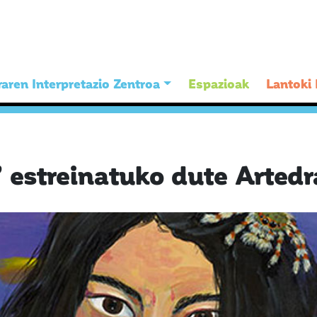
aren Interpretazio Zentroa
Espazioak
Lantoki
z” estreinatuko dute Arte