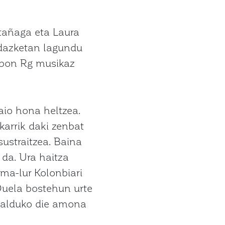
añaga eta Laura
idazketan lagundu
 Ibon Rg musikaz
aio hona heltzea.
akarrik daki zenbat
ustraitzea. Baina
da. Ura haitza
ma-lur Kolonbiari
Duela bostehun urte
azalduko die amona