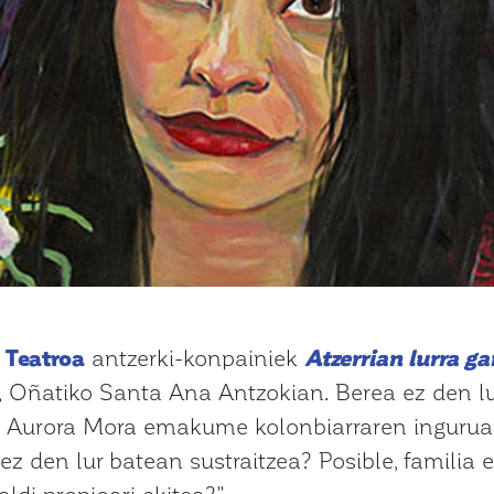
 Teatroa
antzerki-konpainiek
Atzerrian lurra ga
n, Oñatiko Santa Ana Antzokian. Berea ez den l
n Aurora Mora emakume kolonbiarraren ingurua
 ez den lur batean sustraitzea? Posible, familia
ldi propioari ekitea?”.