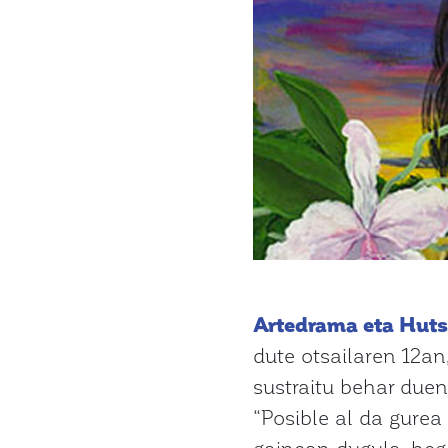
Artedrama eta Huts
dute otsailaren 12a
sustraitu behar due
“Posible al da gurea
gainean dugula, hega