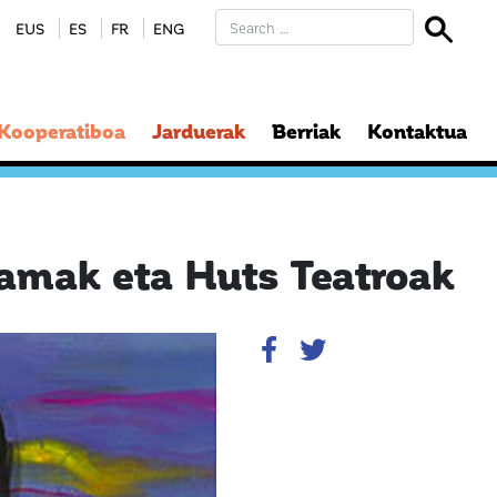
EUS
ES
FR
ENG
 Kooperatiboa
Jarduerak
Berriak
Kontaktua
dramak eta Huts Teatroak