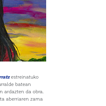
rratz
estreinatuko
urralde batean
n ardazten da obra.
 eta aberriaren zama