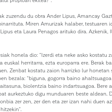
 zuzendu du obra Ander Lipus, Amancay Gazt
inarrituta. Miren Amurizak halaber, testuaren 
Lipus eta Laura Penagos arituko dira. Azkenik,
iak honela dio: “Izerdi eta neke asko kostatu z
a euskal herritarra, ezta europarra ere. Berak b
en. Zenbat kostatu zaion harrizko lur honetan s
n bezala: “biguna, gogorra baino ahaltsuagoa 
itasuna, biolentzia baino indartsuagoa. Bere a
bat aurkeztuko digu munduaren beste aldean. 
lonbia zer zen, zer den eta zer izan nahi duen 
hitzekin”.