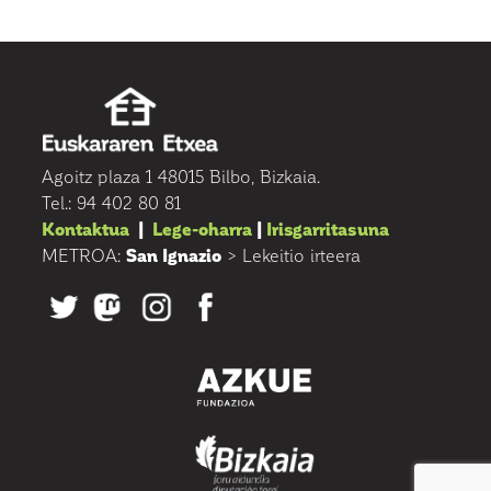
Agoitz plaza 1 48015 Bilbo, Bizkaia.
Tel.: 94 402 80 81
Kontaktua
|
Lege-oharra
|
Irisgarritasuna
METROA:
San Ignazio
> Lekeitio irteera