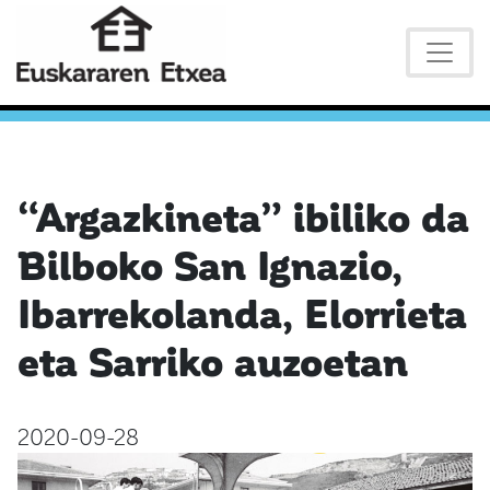
“Argazkineta” ibiliko da
Bilboko San Ignazio,
Ibarrekolanda, Elorrieta
eta Sarriko auzoetan
2020-09-28