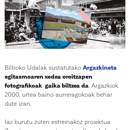
Bilboko Udalak sustatutako
Argazkineta
egitasmoaren xedea oroitzapen
fotografikoak gaika biltzea da
. Argazkiok
2000. urtea baino aurreragokoak behar
dute izan.
Iaz burutu zuten estreinakoz proiektua