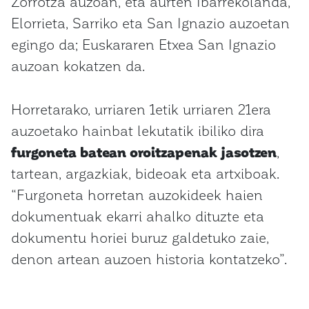
Zorrotza auzoan, eta aurten Ibarrekolanda,
Elorrieta, Sarriko eta San Ignazio auzoetan
egingo da; Euskararen Etxea San Ignazio
auzoan kokatzen da.
Horretarako, urriaren 1etik urriaren 21era
auzoetako hainbat lekutatik ibiliko dira
furgoneta batean oroitzapenak jasotzen
,
tartean, argazkiak, bideoak eta artxiboak.
“Furgoneta horretan auzokideek haien
dokumentuak ekarri ahalko dituzte eta
dokumentu horiei buruz galdetuko zaie,
denon artean auzoen historia kontatzeko”.