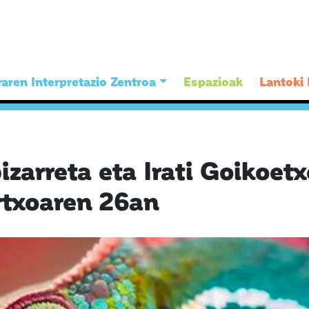
aren Interpretazio Zentroa
Espazioak
Lantoki
bizarreta eta Irati Goikoe
rtxoaren 26an