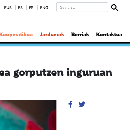
EUS
ES
FR
ENG
 Kooperatiboa
Jarduerak
Berriak
Kontaktua
txea gorputzen inguruan