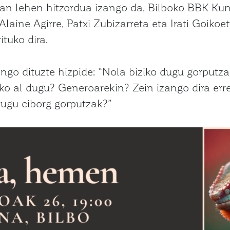
an lehen hitzordua izango da, Bilboko BBK Kun
 Alaine Agirre, Patxi Zubizarreta eta Irati Goiko
tuko dira.
ngo dituzte hizpide: “Nola biziko dugu gorputz
uko al dugu? Generoarekin? Zein izango dira err
tugu ciborg gorputzak?”