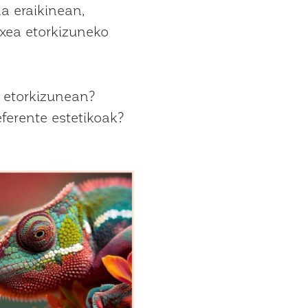
a eraikinean,
etxea etorkizuneko
a etorkizunean?
eferente estetikoak?