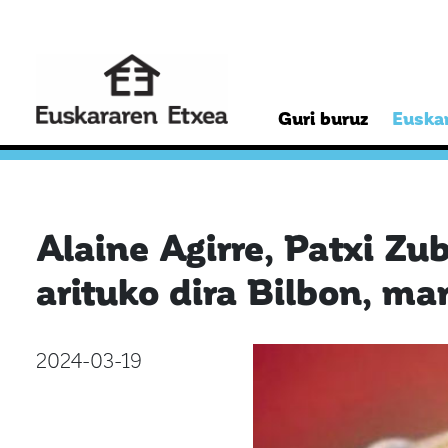
Guri buruz
Euskar
Alaine Agirre, Patxi Zu
arituko dira Bilbon, ma
2024-03-19