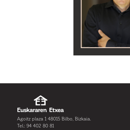
Agoitz plaza 1 48015 Bilbo, Bizkaia.
Tel.: 94 402 80 81