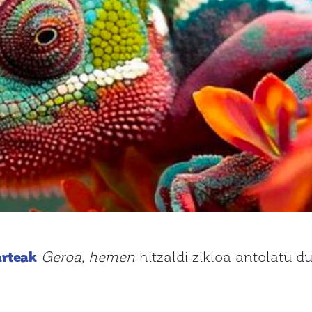
arteak
Geroa, hemen
hitzaldi zikloa antolatu d