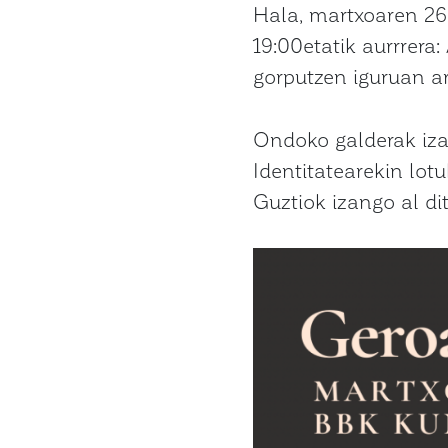
Hala, martxoaren 26
19:00etatik aurrrera:
gorputzen iguruan ari
Ondoko galderak iza
Identitatearekin lot
Guztiok izango al di