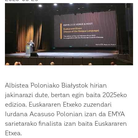
Albistea Poloniako Białystok hirian
jakinarazi dute, bertan egin baita 2025eko
edizioa. Euskararen Etxeko zuzendari
Iurdana Acasuso Polonian izan da EMYA
sarietarako finalista izan baita Euskararen
Etxea.