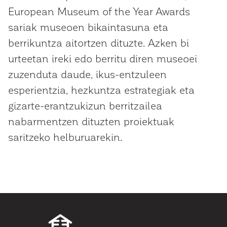
European Museum of the Year Awards
sariak museoen bikaintasuna eta
berrikuntza aitortzen dituzte. Azken bi
urteetan ireki edo berritu diren museoei
zuzenduta daude, ikus-entzuleen
esperientzia, hezkuntza estrategiak eta
gizarte-erantzukizun berritzailea
nabarmentzen dituzten proiektuak
saritzeko helburuarekin.