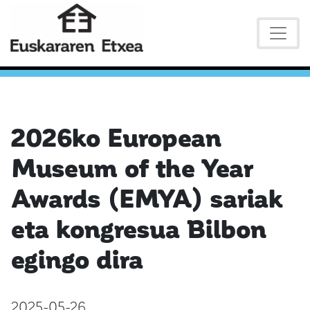
2026ko European
Museum of the Year
Awards (EMYA) sariak
eta kongresua Bilbon
egingo dira
2025-05-26