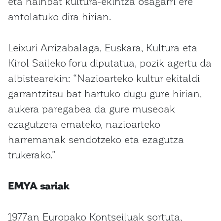
eta hainbat kultura-ekintza osagarri ere
antolatuko dira hirian.
Leixuri Arrizabalaga, Euskara, Kultura eta
Kirol Saileko foru diputatua, pozik agertu da
albistearekin: “Nazioarteko kultur ekitaldi
garrantzitsu bat hartuko dugu gure hirian,
aukera paregabea da gure museoak
ezagutzera emateko, nazioarteko
harremanak sendotzeko eta ezagutza
trukerako.”
EMYA sariak
1977an Europako Kontseiluak sortuta,