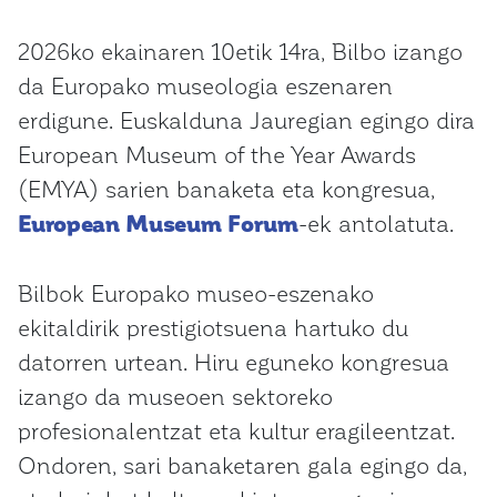
2026ko ekainaren 10etik 14ra, Bilbo izango
da Europako museologia eszenaren
erdigune. Euskalduna Jauregian egingo dira
European Museum of the Year Awards
(EMYA) sarien banaketa eta kongresua,
European Museum Forum
-ek antolatuta.
Bilbok Europako museo-eszenako
ekitaldirik prestigiotsuena hartuko du
datorren urtean. Hiru eguneko kongresua
izango da museoen sektoreko
profesionalentzat eta kultur eragileentzat.
Ondoren, sari banaketaren gala egingo da,