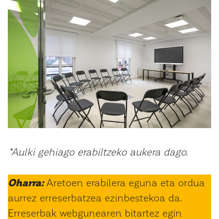
*Aulki gehiago erabiltzeko aukera dago.
Oharra:
Aretoen erabilera eguna eta ordua
aurrez erreserbatzea ezinbestekoa da.
Erreserbak webgunearen bitartez egin