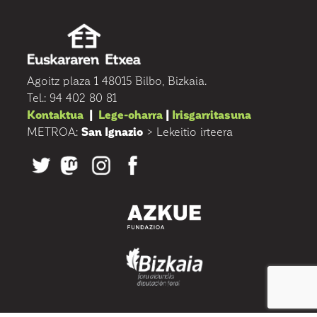
Agoitz plaza 1 48015 Bilbo, Bizkaia.
Tel.: 94 402 80 81
Kontaktua
|
Lege-oharra
|
Irisgarritasuna
METROA:
San Ignazio
> Lekeitio irteera