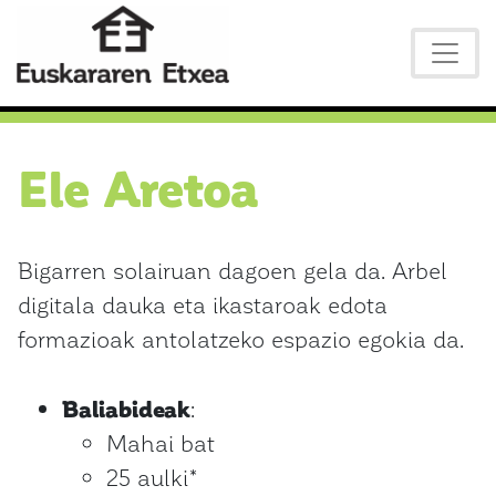
Ele Aretoa
Bigarren solairuan dagoen gela da. Arbel
digitala dauka eta ikastaroak edota
formazioak antolatzeko espazio egokia da.
Baliabideak
:
Mahai bat
25 aulki*