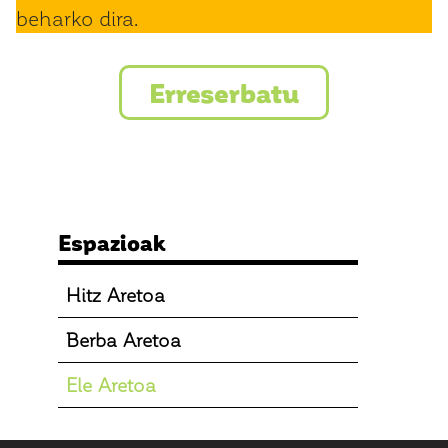
beharko dira.
Erreserbatu
Espazioak
Hitz Aretoa
Berba Aretoa
Ele Aretoa