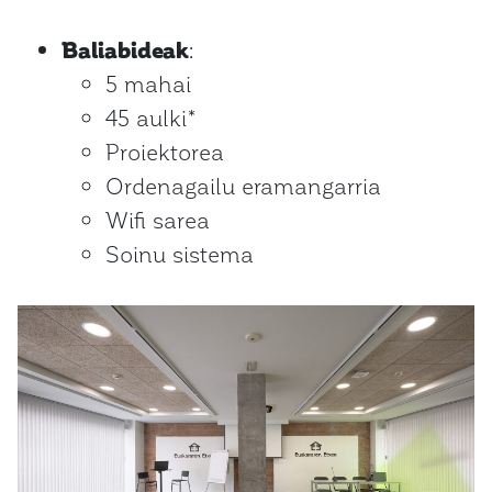
Baliabideak
:
5 mahai
45 aulki*
Proiektorea
Ordenagailu eramangarria
Wifi sarea
Soinu sistema