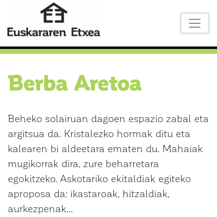
Berba Aretoa
Beheko solairuan dagoen espazio zabal eta
argitsua da. Kristalezko hormak ditu eta
kalearen bi aldeetara ematen du. Mahaiak
mugikorrak dira, zure beharretara
egokitzeko. Askotariko ekitaldiak egiteko
aproposa da: ikastaroak, hitzaldiak,
aurkezpenak…