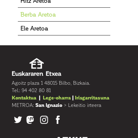
Hitz Aretoa
Berba Aretoa
Ele Aretoa
Agoitz plaza 1 48015 Bilbo, Bizkaia.
Tel.: 94 402 80 81
Kontaktua
|
Lege-oharra
|
Irisgarritasuna
METROA:
San Ignazio
> Lekeitio irteera