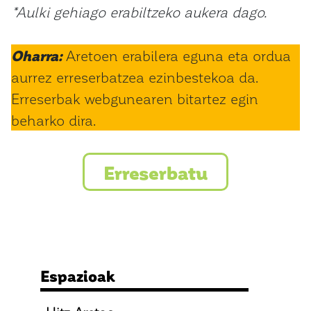
*Aulki gehiago erabiltzeko aukera dago.
Oharra:
Aretoen erabilera eguna eta ordua
aurrez erreserbatzea ezinbestekoa da.
Erreserbak webgunearen bitartez egin
beharko dira.
Erreserbatu
Espazioak