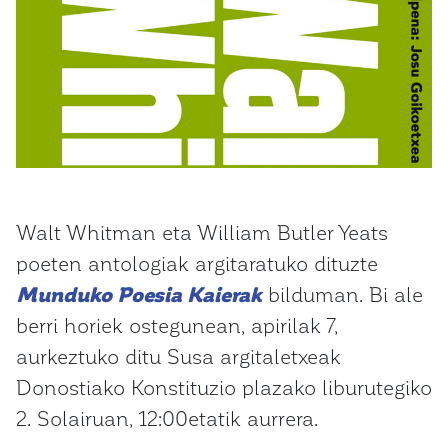
Walt Whitman eta William Butler Yeats
poeten antologiak argitaratuko dituzte
Munduko Poesia Kaierak
bilduman. Bi ale
berri horiek ostegunean, apirilak 7,
aurkeztuko ditu Susa argitaletxeak
Donostiako Konstituzio plazako liburutegiko
2. Solairuan, 12:00etatik aurrera.