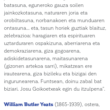
batasuna, eguneroko gauza soilen
jainkozkotasuna, naturaren joria eta
orobiltasuna, norbanakoen eta munduaren
ontasuna… eta, tasun horiek guztiak blaituz,
zelebrazioa: haragiaren eta espirituaren
uztarduraren ospakizuna, aberriarena eta
demokraziarena, giza gogoarena,
adiskidetasunarena, maitasunarena
(gizonen artekoa sarri), mikatzean ere
irautearena, giza bizileku eta bizigai den
ingurunearena. Funtsean, doinu zabal bat
biziari. Josu Goikoetxeak egin du itzulpena”.
William Butler Yeats
(1865-1939), ostera,