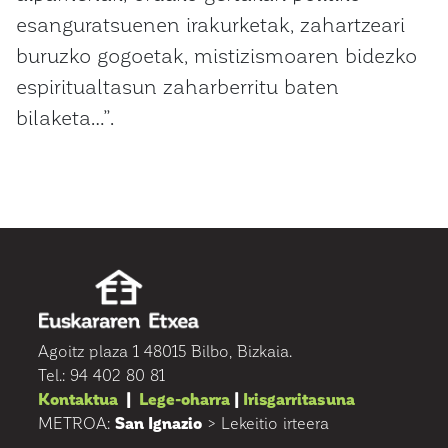
esanguratsuenen irakurketak, zahartzeari
buruzko gogoetak, mistizismoaren bidezko
espiritualtasun zaharberritu baten
bilaketa…”.
Agoitz plaza 1 48015 Bilbo, Bizkaia.
Tel.: 94 402 80 81
Kontaktua
|
Lege-oharra
|
Irisgarritasuna
METROA:
San Ignazio
> Lekeitio irteera