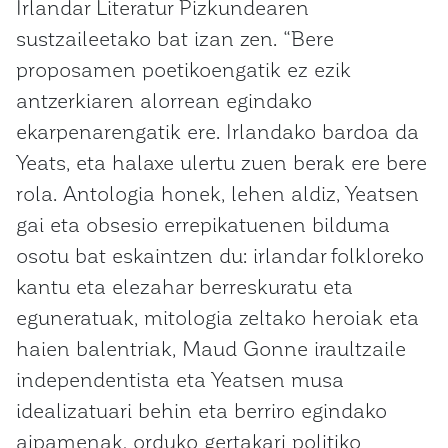
Irlandar Literatur Pizkundearen
sustzaileetako bat izan zen. “Bere
proposamen poetikoengatik ez ezik
antzerkiaren alorrean egindako
ekarpenarengatik ere. Irlandako bardoa da
Yeats, eta halaxe ulertu zuen berak ere bere
rola. Antologia honek, lehen aldiz, Yeatsen
gai eta obsesio errepikatuenen bilduma
osotu bat eskaintzen du: irlandar folkloreko
kantu eta elezahar berreskuratu eta
eguneratuak, mitologia zeltako heroiak eta
haien balentriak, Maud Gonne iraultzaile
independentista eta Yeatsen musa
idealizatuari behin eta berriro egindako
aipamenak, orduko gertakari politiko