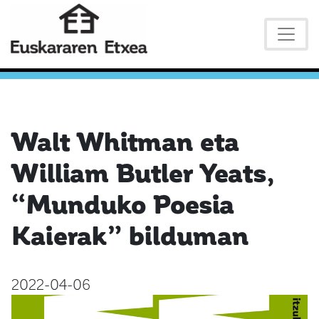
Walt Whitman eta
William Butler Yeats,
“Munduko Poesia
Kaierak” bilduman
2022-04-06