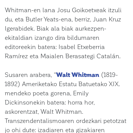
Whitman-en lana Josu Goikoetxeak itzuli
du, eta Butler Yeats-ena, berriz, Juan Kruz
Igerabidek. Biak ala biak aurkezpen-
ekitaldian izango dira bildumaren
editoreekin batera: Isabel Etxeberria
Ramírez eta Maialen Berasategi Catalán.
Susaren arabera, “
Walt Whitman
(1819-
1892) Ameriketako Estatu Batuetako XIX.
mendeko poeta gorena, Emily
Dickinsonekin batera: horra hor,
askorentzat, Walt Whitman.
Transzendentalismoaren ordezkari petotzat
jo ohi dute: izadiaren eta gizakiaren