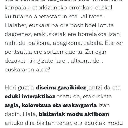
kanpaiak, etorkizuneko erronkak, euskal
kulturaren aberastasun eta kalitatea.
Halaber, euskara balore positiboei lotuta
dagoenez, erakusketak ere horrelakoa izan
nahi du, baikorra, abegikorra, zabala. Eta zer
pentsatua ere sortzen duena. Zer egin
dezaket nik gizateriaren altxorra den
euskararen alde?
Hori guztia
diseinu garaikidez
jantzi da eta
eduki interaktiboz
osatu da, erakusketa
argia, koloretsua eta erakargarria
izan
dadin. Hala,
bisitariak modu aktiboan
arituko dira bisitan zehar, eta edukiak modu