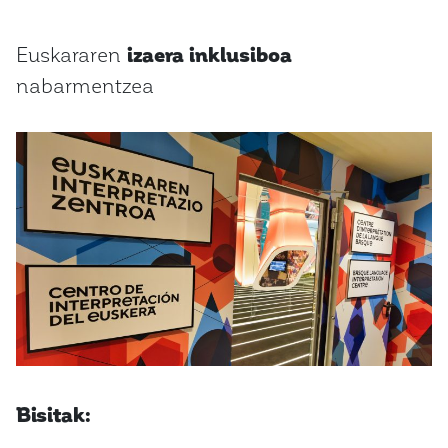
Euskararen
izaera inklusiboa
nabarmentzea
Bisitak: