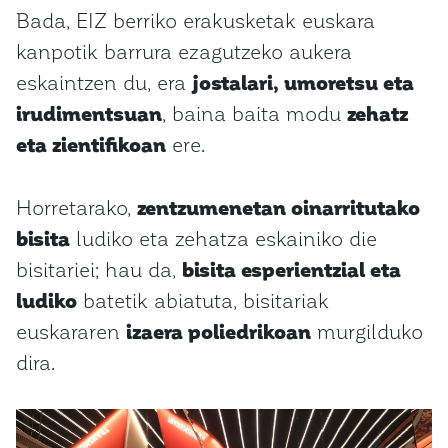
Bada, EIZ berriko erakusketak euskara
kanpotik barrura ezagutzeko aukera
eskaintzen du, era
jostalari, umoretsu eta
irudimentsuan
, baina baita modu
zehatz
eta zientifikoan
ere.
Horretarako,
zentzumenetan oinarritutako
bisita
ludiko eta zehatza eskainiko die
bisitariei; hau da,
bisita esperientzial eta
ludiko
batetik abiatuta, bisitariak
euskararen
izaera poliedrikoan
murgilduko
dira.