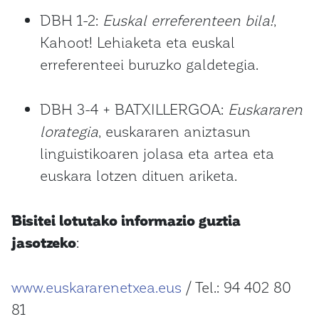
DBH 1-2:
Euskal erreferenteen bila!
,
Kahoot! Lehiaketa eta euskal
erreferenteei buruzko galdetegia.
DBH 3-4 + BATXILLERGOA:
Euskararen
lorategia
, euskararen aniztasun
linguistikoaren jolasa eta artea eta
euskara lotzen dituen ariketa.
Bisitei lotutako informazio guztia
jasotzeko
:
www.euskararenetxea.eus
/ Tel.: 94 402 80
81