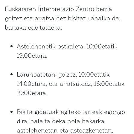
Euskararen Interpretazio Zentro berria
goizez eta arratsaldez bisitatu ahalko da,
banaka edo taldeka:
Astelehenetik ostiralera: 10:00etatik
19:00etara.
Larunbatetan: goizez, 10:00etatik
14:00etara, eta arratsaldez, 16:00etatik
19:00etara
Bisita gidatuak egiteko tarteak egongo
dira, hala taldeka nola bakarka:
astelehenetan eta asteazkenetan,