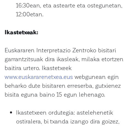
16:30ean, eta astearte eta ostegunetan,
12:00etan.
Ikastetxeak:
Euskararen Interpretazio Zentroko bisitari
garrantzitsuak dira ikasleak, milaka etortzen
baitira urtero. Ikastetxeek
www.euskararenetxea.eus
webgunean egin
beharko dute bisitaren erreserba, gutxienez
bisita eguna baino 15 egun lehenago.
Ikastetxeen ordutegia: astelehenetik
ostiralera, bi txanda izango dira goizez,