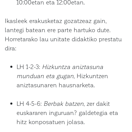
10:00etan eta 12:00etan.
Ikasleek erakusketaz gozatzeaz gain,
lantegi batean ere parte hartuko dute.
Horretarako lau unitate didaktiko prestatu
dira:
LH 1-2-3:
Hizkuntza aniztasuna
munduan eta gugan
, Hizkuntzen
aniztasunaren hausnarketa.
LH 4-5-6:
Berbak batzen
, zer dakit
euskararen inguruan? galdetegia eta
hitz konposatuen jolasa.