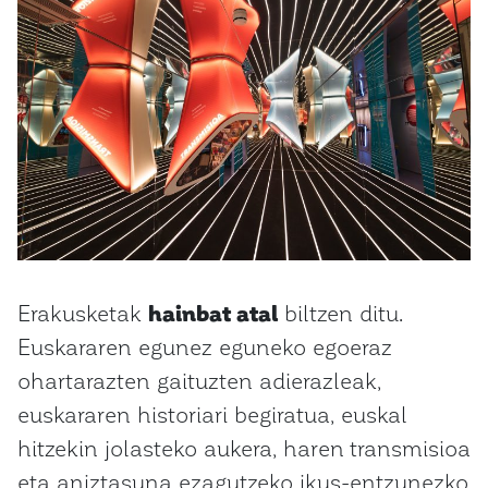
Erakusketak
hainbat atal
biltzen ditu.
Euskararen egunez eguneko egoeraz
ohartarazten gaituzten adierazleak,
euskararen historiari begiratua, euskal
hitzekin jolasteko aukera, haren transmisioa
eta aniztasuna ezagutzeko ikus-entzunezko