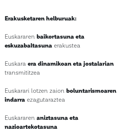
Erakusketaren helburuak:
Euskararen
baikortasuna eta
eskuzabaltasuna
erakustea
Euskara
era dinamikoan eta jostalarian
transmititzea
Euskarari lotzen zaion
boluntarismoaren
indarra
ezagutaraztea
Euskararen
aniztasuna eta
nazioartekotasuna