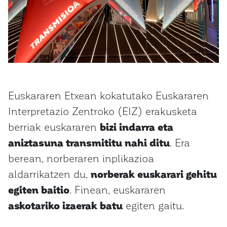
Euskararen Etxean kokatutako Euskararen
Interpretazio Zentroko (EIZ) erakusketa
berriak euskararen
bizi indarra eta
aniztasuna transmititu nahi ditu
. Era
berean, norberaren inplikazioa
aldarrikatzen du,
norberak euskarari gehitu
egiten baitio
. Finean, euskararen
askotariko izaerak batu
egiten gaitu.