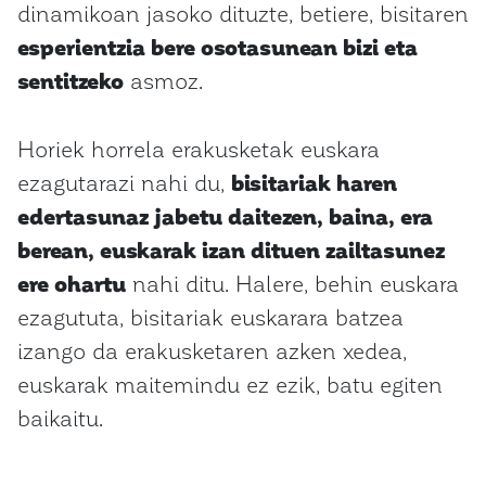
dinamikoan jasoko dituzte, betiere, bisitaren
esperientzia bere osotasunean bizi eta
sentitzeko
asmoz.
Horiek horrela erakusketak euskara
ezagutarazi nahi du,
bisitariak haren
edertasunaz jabetu daitezen, baina, era
berean, euskarak izan dituen zailtasunez
ere ohartu
nahi ditu. Halere, behin euskara
ezagututa, bisitariak euskarara batzea
izango da erakusketaren azken xedea,
euskarak maitemindu ez ezik, batu egiten
baikaitu.