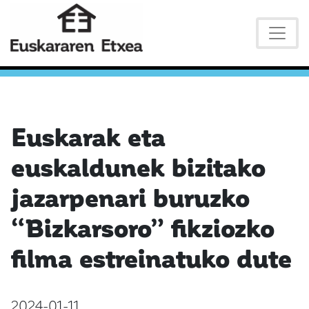
Euskarak eta
euskaldunek bizitako
jazarpenari buruzko
“Bizkarsoro” fikziozko
filma estreinatuko dute
2024-01-11