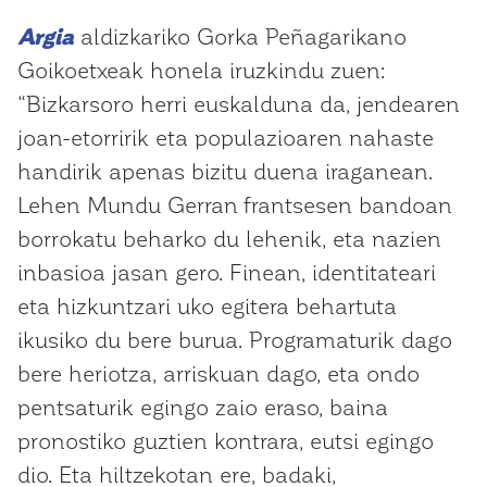
Argia
aldizkariko Gorka Peñagarikano
Goikoetxeak honela iruzkindu zuen:
“Bizkarsoro herri euskalduna da, jendearen
joan-etorririk eta populazioaren nahaste
handirik apenas bizitu duena iraganean.
Lehen Mundu Gerran frantsesen bandoan
borrokatu beharko du lehenik, eta nazien
inbasioa jasan gero. Finean, identitateari
eta hizkuntzari uko egitera behartuta
ikusiko du bere burua. Programaturik dago
bere heriotza, arriskuan dago, eta ondo
pentsaturik egingo zaio eraso, baina
pronostiko guztien kontrara, eutsi egingo
dio. Eta hiltzekotan ere, badaki,