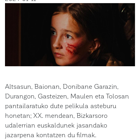
Altsasun, Baionan, Donibane Garazin,
Durangon, Gasteizen, Maulen eta Tolosan
pantailaratuko dute pelikula asteburu
honetan; XX. mendean, Bizkarsoro
udalerrian euskaldunek jasandako
jazarpena kontatzen du filmak.