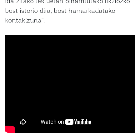
idatzitako testuetan oinarritutako fikziozko
bost istorio dira, bost hamarkadatako
kontakizuna”.