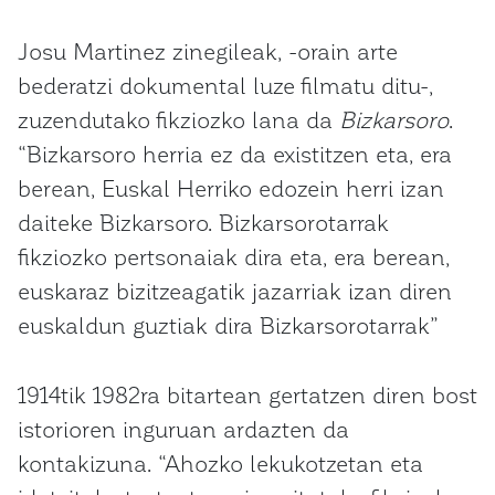
Josu Martinez zinegileak, -orain arte
bederatzi dokumental luze filmatu ditu-,
zuzendutako fikziozko lana da
Bizkarsoro
.
“Bizkarsoro herria ez da existitzen eta, era
berean, Euskal Herriko edozein herri izan
daiteke Bizkarsoro. Bizkarsorotarrak
fikziozko pertsonaiak dira eta, era berean,
euskaraz bizitzeagatik jazarriak izan diren
euskaldun guztiak dira Bizkarsorotarrak”
1914tik 1982ra bitartean gertatzen diren bost
istorioren inguruan ardazten da
kontakizuna. “Ahozko lekukotzetan eta