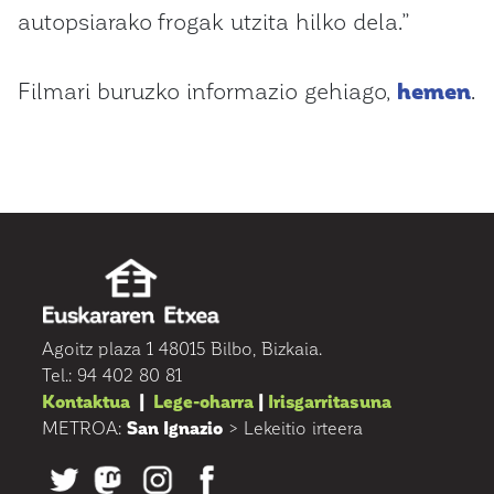
autopsiarako frogak utzita hilko dela.”
Filmari buruzko informazio gehiago,
hemen
.
Agoitz plaza 1 48015 Bilbo, Bizkaia.
Tel.: 94 402 80 81
Kontaktua
|
Lege-oharra
|
Irisgarritasuna
METROA:
San Ignazio
> Lekeitio irteera