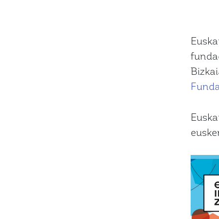
Euska
funda
Bizka
Funda
Euskar
eusker