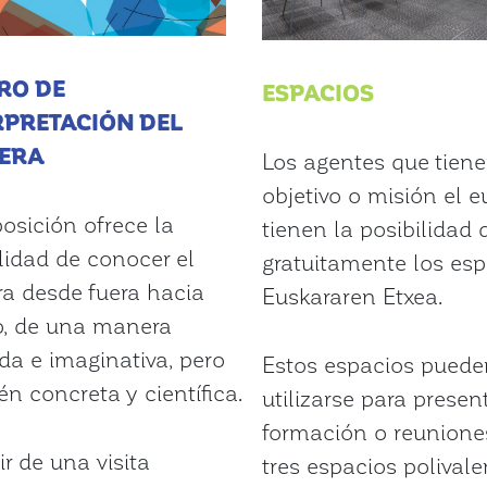
RO DE
ESPACIOS
RPRETACIÓN DEL
ERA
Los agentes que tien
objetivo o misión el e
osición ofrece la
tienen la posibilidad d
lidad de conocer el
gratuitamente los esp
ra desde fuera hacia
Euskararen Etxea.
o, de una manera
ida e imaginativa, pero
Estos espacios puede
n concreta y científica.
utilizarse para presen
formación o reunione
ir de una visita
tres espacios polivale