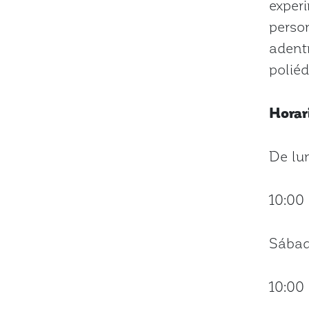
experi
person
adentr
poliéd
Horar
De lun
10:00 
Sábad
10:00 