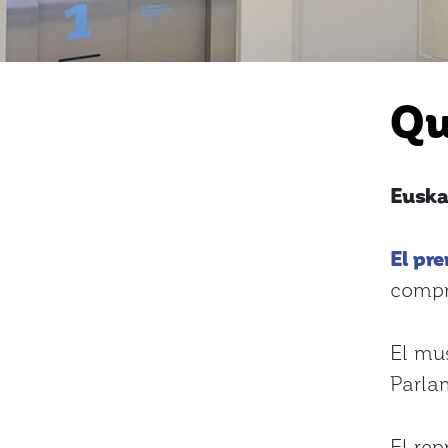
Qu
Euska
El pr
compr
El mu
Parla
El rep