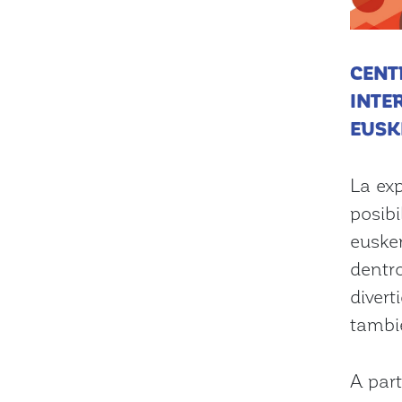
CENT
INTE
EUSK
La exp
posibi
euske
dentr
divert
tambié
A part