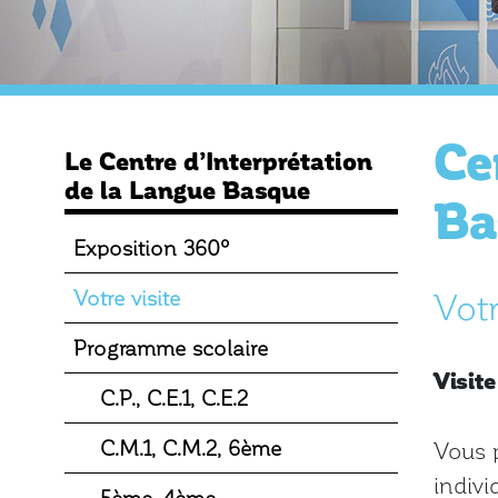
Ce
Le Centre d’Interprétation
de la Langue Basque
Ba
Exposition 360º
Votre visite
Votr
Programme scolaire
Visite 
C.P., C.E.1, C.E.2
C.M.1, C.M.2, 6ème
Vous p
indivi
5ème, 4ème